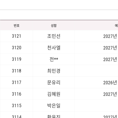
번호
성함
예
3121
조민선
2027년
3120
천사엘
2027년
3119
전**
2027년
3118
최민경
3117
문유리
2026년
3116
김혜원
2027년
3115
박은일
3114
황윤진
2027년