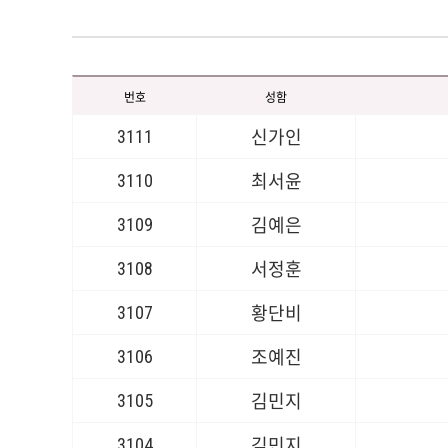
번호
성함
3111
신가인
3110
최서윤
3109
김예은
3108
서정훈
3107
황단비
3106
조예진
3105
김민지
3104
김민지