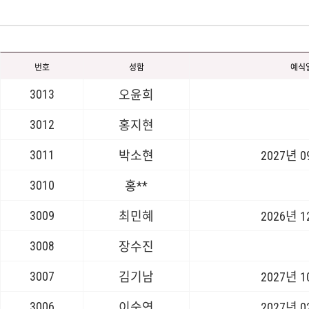
번호
성함
예식
3013
오윤희
3012
홍지현
3011
박소현
2027년 
3010
홍**
3009
최민혜
2026년 
3008
장수진
3007
김기남
2027년 
3006
이숙연
2027년 