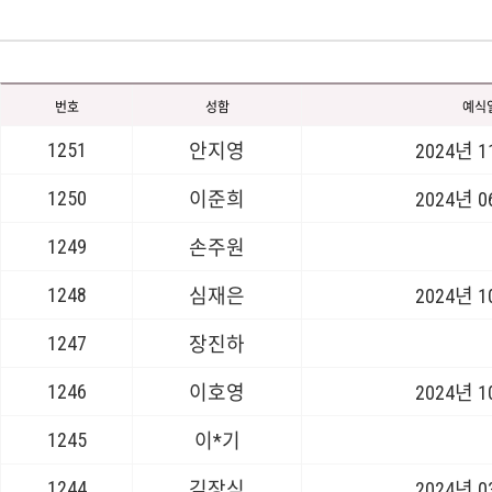
번호
성함
예식
1251
안지영
2024년 
1250
이준희
2024년 
1249
손주원
1248
심재은
2024년 
1247
장진하
1246
이호영
2024년 
1245
이*기
1244
김장식
2024년 