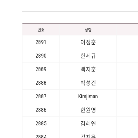
번호
성함
2891
이정훈
2890
한세규
2889
백지훈
2888
박성건
2887
Kimjiman
2886
한원영
2885
김혜연
2884
김지윤