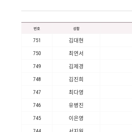
번호
성함
751
김대현
750
최연서
749
김제경
748
김진희
747
최다영
746
유병진
745
이은영
744
서지원