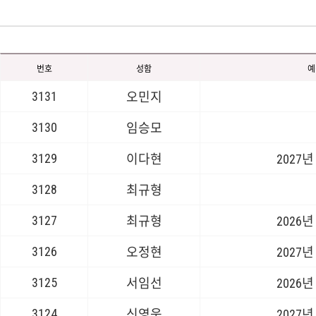
번호
성함
예
3131
오민지
3130
임승모
3129
이다현
2027년
3128
최규형
3127
최규형
2026년
3126
오정현
2027년
3125
서임선
2026년
3124
신영욱
2027년