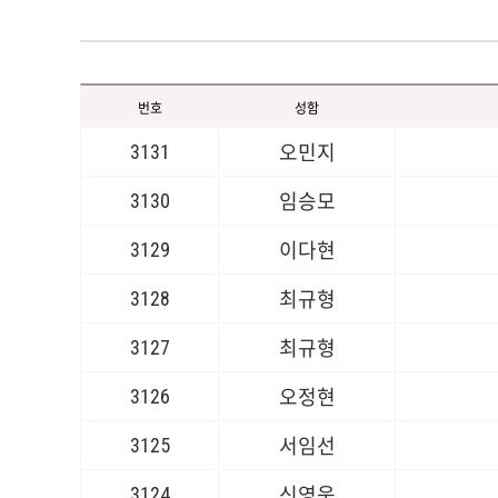
번호
성함
3131
오민지
3130
임승모
3129
이다현
3128
최규형
3127
최규형
3126
오정현
3125
서임선
3124
신영욱